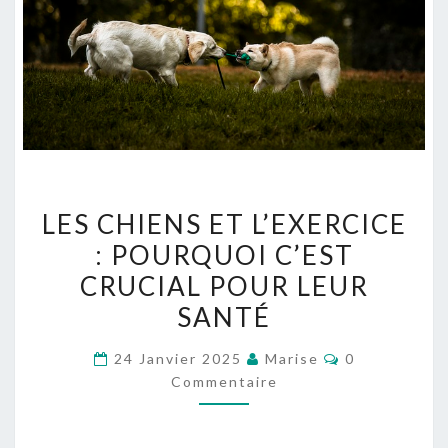
L
LES CHIENS ET L’EXERCICE
E
: POURQUOI C’EST
S
CRUCIAL POUR LEUR
C
H
SANTÉ
I
C
24 Janvier 2025
Marise
0
E
O
Commentaire
M
N
M
S
E
N
E