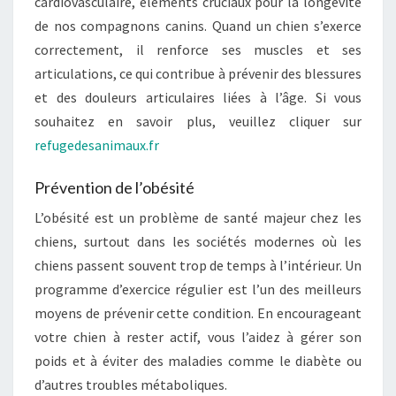
cardiovasculaire, éléments cruciaux pour la longévité
Q
de nos compagnons canins. Quand un chien s’exerce
U
correctement, il renforce ses muscles et ses
O
articulations, ce qui contribue à prévenir des blessures
I
et des douleurs articulaires liées à l’âge. Si vous
C
souhaitez en savoir plus, veuillez cliquer sur
’
refugedesanimaux.fr
E
S
Prévention de l’obésité
T
L’obésité est un problème de santé majeur chez les
C
chiens, surtout dans les sociétés modernes où les
R
chiens passent souvent trop de temps à l’intérieur. Un
U
programme d’exercice régulier est l’un des meilleurs
C
moyens de prévenir cette condition. En encourageant
I
votre chien à rester actif, vous l’aidez à gérer son
A
poids et à éviter des maladies comme le diabète ou
L
d’autres troubles métaboliques.
P