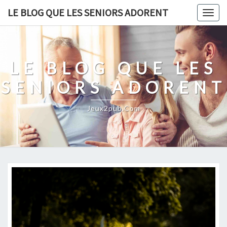
Skip
LE BLOG QUE LES SENIORS ADORENT
Togg
to
navig
content
LE BLOG QUE LES
SENIORS ADORENT
Jeux2pub.com