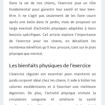
T
Dans la vie de nos chiens, l’exercice joue un rôle
A
T
I
fondamental pour garantir leur santé et leur bien-
L
R
être. Il ne s’agit pas seulement de les faire courir
E
’
S
après une balle dans le jardin, mais de proposer un
E
large éventail d’activités physiques adaptées à leurs
X
besoins spécifiques. Cet article explore l’importance
E
de l’exercice pour les chiens, en détaillant les
R
nombreux bénéfices qu’il leur procure, tant sur le plan
C
physique que mental.
I
C
Les bienfaits physiques de l’exercice
E
L’exercice régulier est essentiel pour maintenir un
:
poids corporel idéal chez les chiens. Il aide à brûler les
P
calories excédentaires et à favoriser une meilleure
O
digestion. De plus, l’activité physique stimule la
U
circulation sanguine et améliore la santé
R