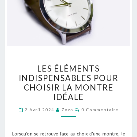
L
LES ÉLÉMENTS
E
INDISPENSABLES POUR
S
CHOISIR LA MONTRE
É
L
IDÉALE
É
C
2 Avril 2024
Zozo
0 Commentaire
M
O
M
E
M
N
E
N
Lorsqu’on se retrouve face au choix d’une montre, le
T