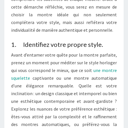
O
cette démarche réfléchie, vous serez en mesure de
U
choisir la montre idéale qui non seulement
R
complétera votre style, mais aussi reflétera votre
C
individualité de manière authentique et personnelle.
H
O
1. Identifiez votre propre style.
I
Avant d’entamer votre quête pour la montre parfaite,
S
prenez un moment pour méditer sur le style horloger
I
qui vous correspond le mieux, que ce soit
une montre
R
squelette
captivante ou une montre automatique
L
d’une élégance remarquable. Quelle est votre
A
inclination : un design classique et intemporel ou bien
M
une esthétique contemporaine et avant-gardiste ?
O
Explorez les nuances de votre préférence esthétique :
N
êtes-vous attiré par la complexité et le raffinement
T
des montres automatiques, ou préférez-vous la
R