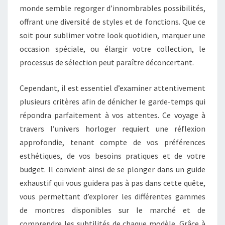
T
monde semble regorger d’innombrables possibilités,
A
S
I
offrant une diversité de styles et de fonctions. Que ce
I
R
E
soit pour sublimer votre look quotidien, marquer une
N
S
occasion spéciale, ou élargir votre collection, le
D
processus de sélection peut paraître déconcertant.
I
S
Cependant, il est essentiel d’examiner attentivement
P
plusieurs critères afin de dénicher le garde-temps qui
E
répondra parfaitement à vos attentes. Ce voyage à
N
travers l’univers horloger requiert une réflexion
S
approfondie, tenant compte de vos préférences
A
esthétiques, de vos besoins pratiques et de votre
B
budget. Il convient ainsi de se plonger dans un guide
L
exhaustif qui vous guidera pas à pas dans cette quête,
E
vous permettant d’explorer les différentes gammes
S
de montres disponibles sur le marché et de
P
comprendre les subtilités de chaque modèle. Grâce à