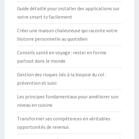
R
Guide détaillé pour installer des applications sur
É
votre smart tv facilement
P
Créer une maison chaleureuse qui raconte votre
A
histoire personnelle au quotidien
R
E
Conseils santé en voyage : rester en forme
R
partout dans le monde
S
O
Gestion des risques liés à la biopsie du col :
I
prévention et suivi
-
Les principes fondamentaux pour améliorer son
M
niveau en cuisine
Ê
M
Transformer ses compétences en véritables
E
opportunités de revenus
?