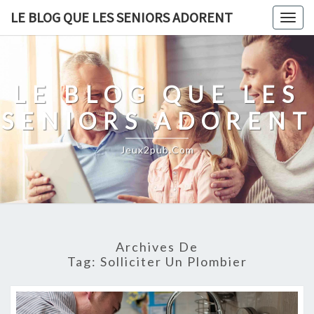
Skip
LE BLOG QUE LES SENIORS ADORENT
Togg
to
navig
content
LE BLOG QUE LES
SENIORS ADORENT
Jeux2pub.com
Archives De
Tag:
Solliciter Un Plombier