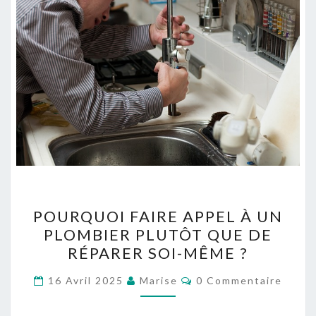
P
POURQUOI FAIRE APPEL À UN
O
PLOMBIER PLUTÔT QUE DE
U
RÉPARER SOI-MÊME ?
R
Q
C
16 Avril 2025
Marise
0 Commentaire
O
U
M
M