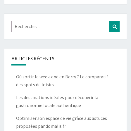
O
M
B
Rechercher :
Recher
I
E
R
P
ARTICLES RÉCENTS
L
U
T
Où sortir le week-end en Berry ? Le comparatif
Ô
des spots de loisirs
T
Les destinations idéales pour découvrir la
Q
gastronomie locale authentique
U
E
Optimiser son espace de vie grâce aux astuces
D
proposées par domalis.fr
E