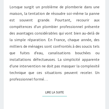
O
E
N
Lorsque surgit un problème de plomberie dans une
I
T
maison, la tentation de résoudre soi-même la panne
F
A
I
est souvent grande. Pourtant, recourir aux
A
R
E
compétences d’un plombier professionnel présente
I
S
des avantages considérables qui vont bien au-delà de
R
la simple réparation. En France, chaque année, des
E
milliers de ménages sont confrontés à des soucis tels
A
que fuites d’eau, canalisations bouchées ou
P
installations défectueuses. La simplicité apparente
P
d’une intervention ne doit pas masquer la complexité
E
technique que ces situations peuvent receler. Un
L
professionnel formé…
À
U
N
LIRE LA SUITE
LIRE LA SUITE
P
L