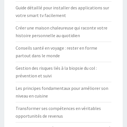
P
Guide détaillé pour installer des applications sur
O
votre smart tv facilement
U
Créer une maison chaleureuse qui raconte votre
R
histoire personnelle au quotidien
U
N
Conseils santé en voyage : rester en forme
C
partout dans le monde
O
N
Gestion des risques liés à la biopsie du col :
F
prévention et suivi
O
Les principes fondamentaux pour améliorer son
R
niveau en cuisine
T
O
Transformer ses compétences en véritables
P
opportunités de revenus
T