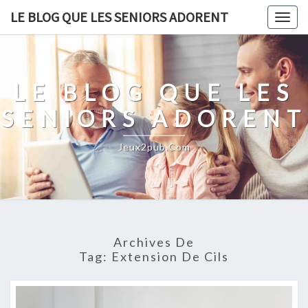
Skip
LE BLOG QUE LES SENIORS ADORENT
Togg
to
navig
content
LE BLOG QUE LES
SENIORS ADORENT
Jeux2pub.com
Archives De
Tag:
Extension De Cils