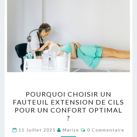
P
POURQUOI CHOISIR UN
O
FAUTEUIL EXTENSION DE CILS
U
POUR UN CONFORT OPTIMAL
R
?
Q
C
U
11 Juillet 2025
Marise
0 Commentaire
O