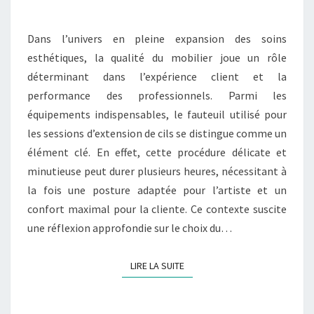
O
M
M
I
E
N
Dans l’univers en pleine expansion des soins
C
T
esthétiques, la qualité du mobilier joue un rôle
H
A
I
déterminant dans l’expérience client et la
O
R
E
performance des professionnels. Parmi les
I
S
équipements indispensables, le fauteuil utilisé pour
S
les sessions d’extension de cils se distingue comme un
I
élément clé. En effet, cette procédure délicate et
R
minutieuse peut durer plusieurs heures, nécessitant à
U
la fois une posture adaptée pour l’artiste et un
N
confort maximal pour la cliente. Ce contexte suscite
F
une réflexion approfondie sur le choix du…
A
U
LIRE LA SUITE
T
LIRE LA SUITE
E
U