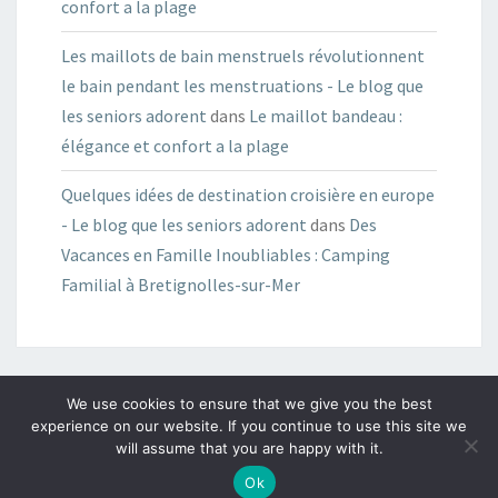
confort a la plage
Les maillots de bain menstruels révolutionnent
le bain pendant les menstruations - Le blog que
les seniors adorent
dans
Le maillot bandeau :
élégance et confort a la plage
Quelques idées de destination croisière en europe
- Le blog que les seniors adorent
dans
Des
Vacances en Famille Inoubliables : Camping
Familial à Bretignolles-sur-Mer
We use cookies to ensure that we give you the best
© 2026
|
Fièrement propulsé par
WordPress
|
Thème :
Nisarg
experience on our website. If you continue to use this site we
will assume that you are happy with it.
Ok