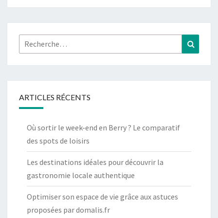
I
L
E
Rechercher :
Recher
X
T
E
N
ARTICLES RÉCENTS
S
I
O
Où sortir le week-end en Berry ? Le comparatif
N
des spots de loisirs
D
Les destinations idéales pour découvrir la
E
gastronomie locale authentique
C
I
Optimiser son espace de vie grâce aux astuces
L
proposées par domalis.fr
S