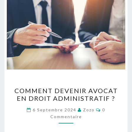
C
COMMENT DEVENIR AVOCAT
O
EN DROIT ADMINISTRATIF ?
M
M
C
6 Septembre 2024
Zozo
0
O
E
Commentaire
M
M
N
E