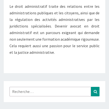
T
N
T
Le droit administratif traite des relations entre les
D
A
I
administrations publiques et les citoyens, ainsi que de
E
R
la régulation des activités administratives par les
E
V
S
juridictions spécialisées. Devenir avocat en droit
E
administratif est un parcours exigeant qui demande
N
non seulement une formation académique rigoureuse.
I
Cela requiert aussi une passion pour le service public
R
et la justice administrative.
A
V
O
C
A
T
Rechercher :
Recher
E
N
D