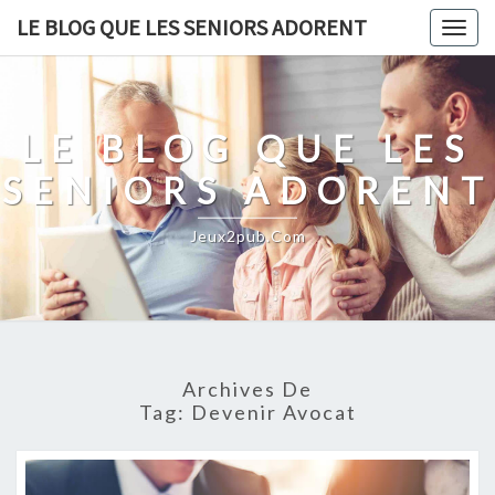
Skip
LE BLOG QUE LES SENIORS ADORENT
Togg
to
navig
content
LE BLOG QUE LES
SENIORS ADORENT
Jeux2pub.com
Archives De
Tag:
Devenir Avocat