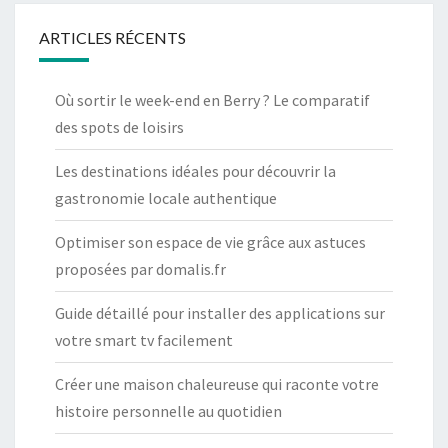
R
ARTICLES RÉCENTS
O
I
T
Où sortir le week-end en Berry ? Le comparatif
A
des spots de loisirs
D
Les destinations idéales pour découvrir la
M
gastronomie locale authentique
I
N
Optimiser son espace de vie grâce aux astuces
I
proposées par domalis.fr
S
T
Guide détaillé pour installer des applications sur
R
votre smart tv facilement
A
Créer une maison chaleureuse qui raconte votre
T
histoire personnelle au quotidien
I
F